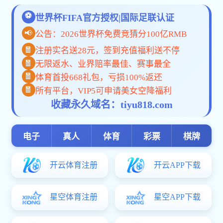
RECRUITMENT OF INTERNATIONAL
TALENT
新闻聚焦
ky体育app官网登录,kaiyun体育app登录入口:
查看更多+