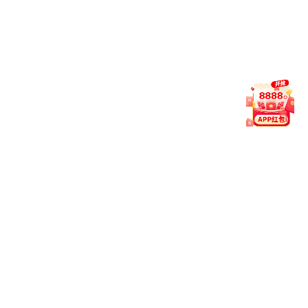
哈工大共同承办第十届中俄新技术研发、应用科技合作与人才培养圆...
29
在剑桥，遇见HIT ——哈工大代表团亮相2026剑桥龙舟节
Jun
（文字：冯扬 孙伟 赵志庆 陶永纯 刘堃 谢佳育
朱胜男 王海等；摄影：剑桥华人社区中
心 Vicky、Ming、纪煦，哈工
大代表团）2026年6月20日，英国剑桥杰斯格林公
24
园与：颖滩ㄖ，一年一度的剑桥龙舟
中俄教育合作结硕果！哈工大与圣大联合培养的首批134名本科生毕业
节迎来了它的第30届华章。在这个兼具历史厚度与
Jun
哈工大全媒体（商艳凯/文 辛然/图）作为被列入“中俄教育
国际视野的文化舞台上，哈尔滨工业大学25人代表团
年”首批重点活动和项目之一，6月21
以龙舟夺冠、文化展示、学术交流三线并
日，哈工大中俄联合校园首届本科毕业生典礼暨
进，在剑桥留下了令人难忘的“HIT印记”。