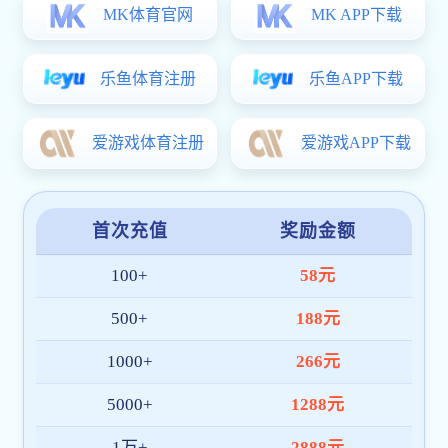
俄罗斯圣彼得堡国立大学副校长谢尔盖?米库舍夫一行来校访问