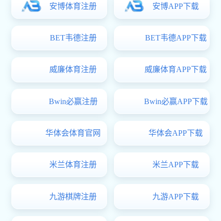
入口、相关学院负责人参加会见。
ky体育app官网登录,kaiyun体育app登录入口:
联系我们
地址：哈尔滨市南岗区西大直街92号
邮箱：global@hit.edu.cn
(C) 2022 COPYRIGHT INTERNATIONAL COOPERATION DIVISION ALL