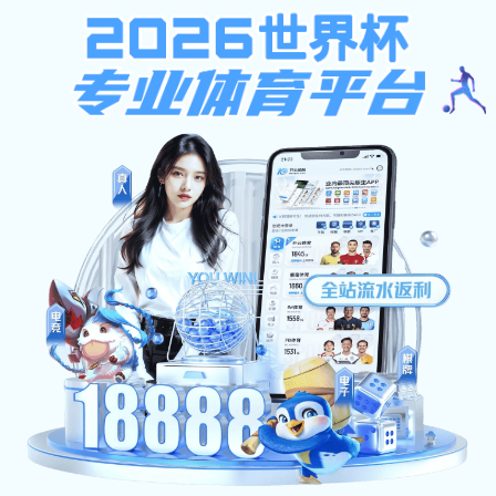
ky体育app官网登录,kaiyun体育app登录入口
ky体育app官网登录,kaiyun体育app登录入口:哈工大与乌拉
尔联邦大学签署校际合作协议
发布者：孙宗斌
发布时间：2023-04-20
浏览次数：