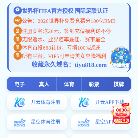
4月18日，校长韩杰才在行政楼101室会见乌拉尔联邦大学校长科
克沙罗夫，双方签署校际合作协议。
韩杰才表示，乌拉尔联邦大学是哈工大重要的战略合作伙伴，多
年来双方在人才培养、中俄工科大学联盟等领域开展了富有成效的合
作。希望两校以中俄联合校园建设为契机，加大师生互派力度，充分
利用中俄工科大学联盟、上：献髯橹笱、金砖国家大学联盟等国际合
作平台资源，不断推动两：献飨蚋咚椒⒄。
科克沙罗夫表示，中俄两国签署的《关于深化新时代全面战略协
作伙伴关系的联合声明》指出，双方将深化教育合作，推进双向留学
提质增效，增进两国学生交流，这为中俄两国高校未来的合作指明了
方向。希望双方在良好合作基础上，在更多领域开展更加深入的合
作。
根据校际合作协议，两校将在教师交流、学生培养等方面开展广
泛合作。
副校长甄良出席会见。ky体育app官网登录,kaiyun体育app登录